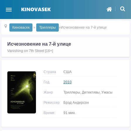
Киновасек
»
Триллеры
»Исчезновение на 7-й улице
Исчезновение на 7-й улице
Vanishing on 7th Street [16+]
Страна
США
Год
2010
Жанр
Триллеры, Детективы, Ужасы
Режиссер
Брэд Андерсон
Время:
91 мин.