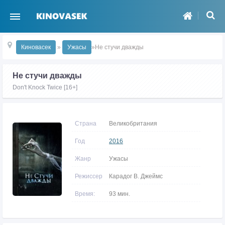
Киновасек
»
Ужасы
»Не стучи дважды
Не стучи дважды
Don't Knock Twice [16+]
Страна
Великобритания
Год
2016
Жанр
Ужасы
Режиссер
Карадог В. Джеймс
Время:
93 мин.