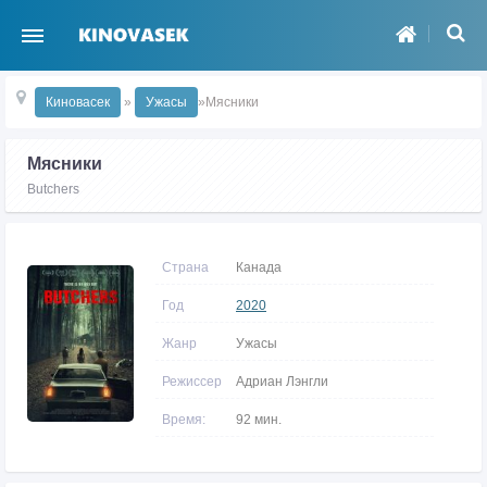
Киновасек
»
Ужасы
»Мясники
Мясники
Butchers
Страна
Канада
Год
2020
Жанр
Ужасы
Режиссер
Адриан Лэнгли
Время:
92 мин.