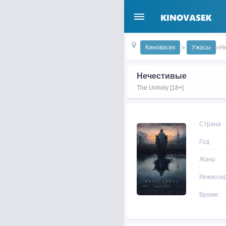
Киновасек
»
Ужасы
»Н
Нечестивые
The Unholy [18+]
Страна
Год
Жанр
Режиссе
Время: