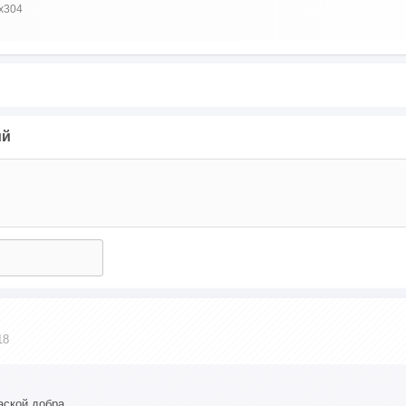
x304
ий
18
ской добра...