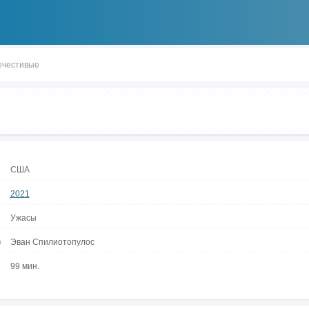
ечестивые
США
2021
Ужасы
р
Эван Спилиотопулос
99 мин.