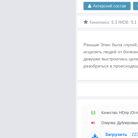
Актерский состав
Кинопоиск:
5.3
IMDB:
5.1
Раньше Элис была глухой,
исцелять людей от болезн
девушки выстроилась цела
разобраться в происходящ
Качество: HDrip (Отл
Озвучка: Дублирован
Загрузить
22