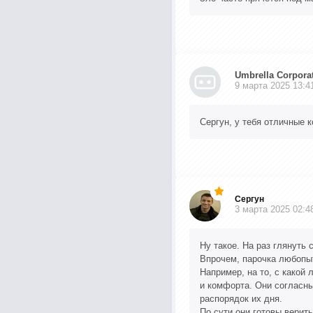
Umbrella Corpora
9 марта 2025 13:4
Сергун, у тебя отличные к
Сергун
3 марта 2025 02:4
Ну такое. На раз глянуть 
Впрочем, парочка любопыт
Например, на то, с какой
и комфорта. Они согласны 
распорядок их дня.
По сути они готовы верить