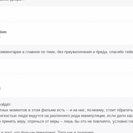
tion
1
омментарии а главное по теме, без преувеличения и бреда, спасибо тебе 
8
сойдёт.
ных моментов в этом фильме есть -- и на них, по-моему, стоит обратить
 легкостью люди ведутся на различного рода манипуляции, если дело кас
принять веру, отречься от веры -- лишь бы это не повлияло, условно г
 в того, кто больше предложит. Типа как в политике.