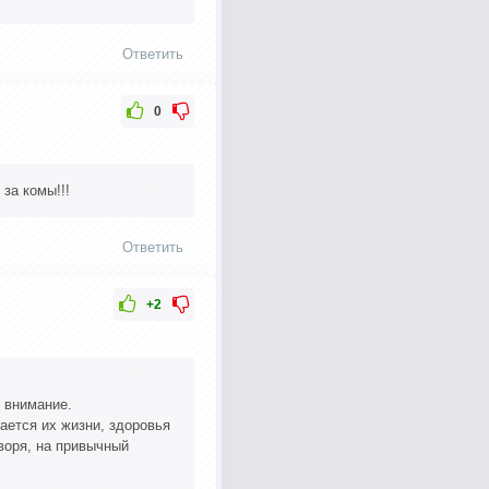
Ответить
0
за комы!!!
Ответить
+2
 внимание.
ается их жизни, здоровья
оворя, на привычный