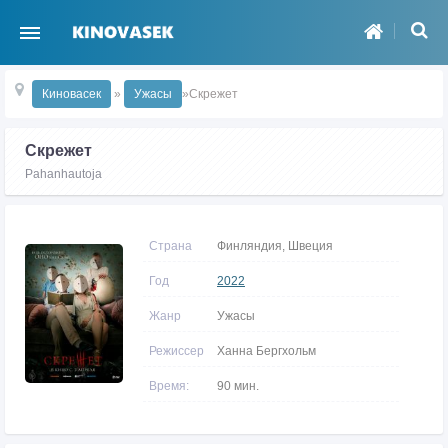
Киновасек
»
Ужасы
»Скрежет
Скрежет
Pahanhautoja
Страна
Финляндия, Швеция
Год
2022
Жанр
Ужасы
Режиссер
Ханна Бергхольм
Время:
90 мин.