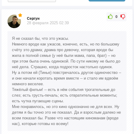
0
Сергун
28 февраля 2025 02:39
Я не сказал бы, что это ужасы.
Немного вроде как ужасов, конечно, есть, но по большому
счёту это драма; драма про девочку, которая вроде бы
жила в полной семье (у неё были мама, папа, брат) -- но
при этом была очень одинокой. По сути никому не было до
неё дела. Страшно, когда подросток настолько одинок.
Ну а потом ей (Тинье) повстречалось другое одиночество --
и они начали коротать время вместе -- и стало им вдвоём
немного веселее.
Тяжёлый фильм! -- есть в нём события трогательные до
слез; есть грусть-печаль; есть отвратительные моменты;
есть чутка пугающие сцены.
Мне понравилось, но это кино однозначно не для всех. Ну
детям я бы точно это не показал. Да и взрослым далеко не
всем показал бы. Разве что настоящим киноманам (вроде
нас), которые готовы ко всему!