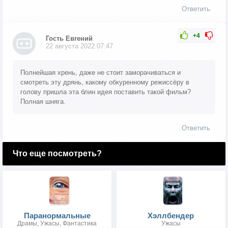
Ответить
+4
Гость Евгений
22 августа 2022 07:47
Полнейшая хрень, даже не стоит заморачиваться и
смотреть эту дрянь, какому обкуренному режиссёру в
голову пришла эта блин идея поставить такой фильм?
Полная шняга.
Ответить
Что еще посмотреть?
Паранормальные
Хэллбендер
Драмы, Ужасы, Фантастика
Ужасы