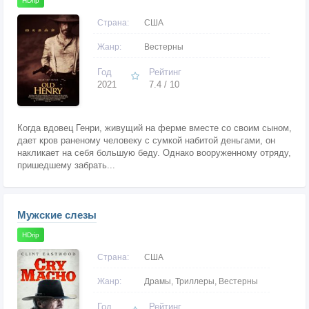
HDrip
Страна:
США
Жанр:
Вестерны
Год
Рейтинг
2021
7.4 / 10
Когда вдовец Генри, живущий на ферме вместе со своим сыном,
дает кров раненому человеку с сумкой набитой деньгами, он
накликает на себя большую беду. Однако вооруженному отряду,
пришедшему забрать...
Мужские слезы
HDrip
Страна:
США
Жанр:
Драмы, Триллеры, Вестерны
Год
Рейтинг