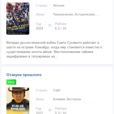
Страна:
Япония
Жанр:
Приключения, Исторические, Боевики, Вестерны
Год
Рейтинг
2024
6.3 / 10
Ветеран русско-японской войны Саити Сугимото работает в
шахте на острове Хоккайдо, когда ему становится известно о
существовании золота айнов. Местоположении тайника
зашифровано в татуировках на...
Отзвуки прошлого
HDrip
Страна:
США
Жанр:
Боевики, Вестерны
Год
Рейтинг
2022
5.3 / 10