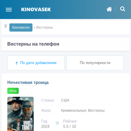
Киновасек
» Вестерны
Вестерны на телефон
По дате добавления
По популярности
Нечестивая троица
HDrip
Страна:
США
Жанр:
Криминальные, Вестерны
Год
Рейтинг
2024
5.5 / 10