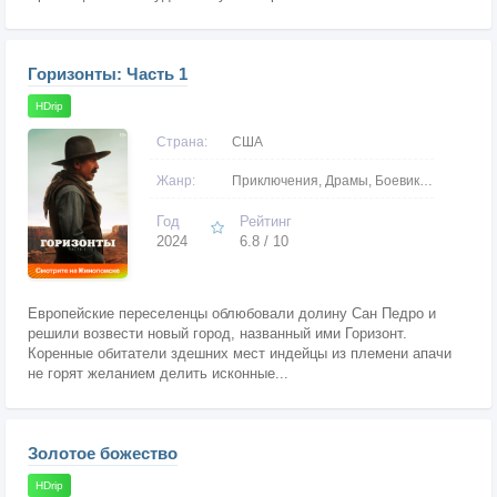
Горизонты: Часть 1
HDrip
Страна:
США
Жанр:
Приключения, Драмы, Боевики, Вестерны
Год
Рейтинг
2024
6.8 / 10
Европейские переселенцы облюбовали долину Сан Педро и
решили возвести новый город, названный ими Горизонт.
Коренные обитатели здешних мест индейцы из племени апачи
не горят желанием делить исконные...
Золотое божество
HDrip