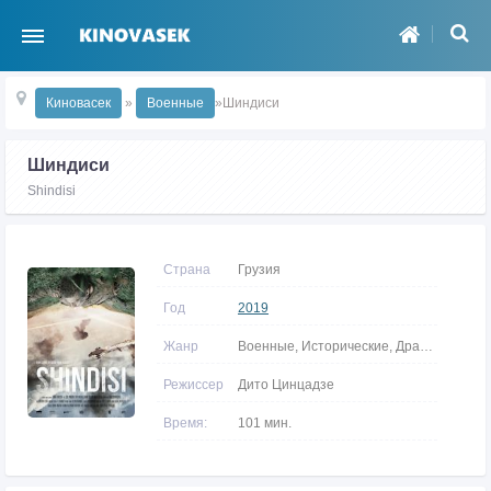
Киновасек
»
Военные
»Шиндиси
Шиндиси
Shindisi
Страна
Грузия
Год
2019
Жанр
Военные, Исторические, Драмы
Режиссер
Дито Цинцадзе
Время:
101 мин.