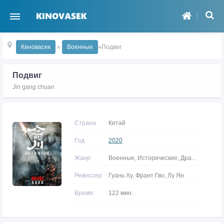
Киновасек
»
Военные
»Подвиг
Подвиг
Jin gang chuan
Страна
Китай
Год
2020
Жанр
Военные, Исторические, Драмы, Боевики
Режиссер
Гуань Ху, Франт Гво, Лу Ян
Время:
122 мин.