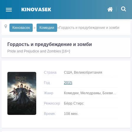
Киновасек
»
Комедии
»Гордость и предубеждение и зомби
Гордость и предубеждение и зомби
Pride and Prejudice and Zombies [16+]
Страна
США, Великобритания
Год
2015
Жанр
Комедии, Мелодрамы, Боевики, Ужасы, Фэнтези
Режиссер
Бёрр Стирс
Время:
108 мин.