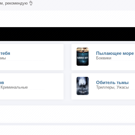
м, рекомендую 👌
 тебя
Пылающее море
амы
Боевики
ов
Обитель тьмы
 Криминальные
Триллеры, Ужасы