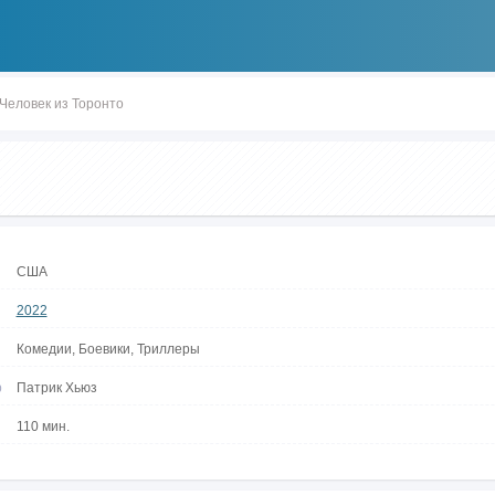
Человек из Торонто
США
2022
Комедии, Боевики, Триллеры
р
Патрик Хьюз
110 мин.