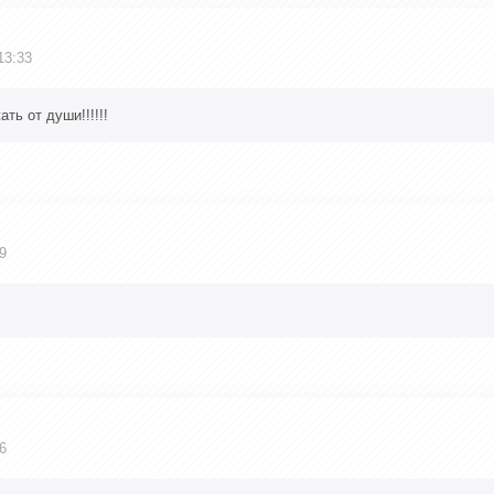
13:33
ь от души!!!!!!
9
6