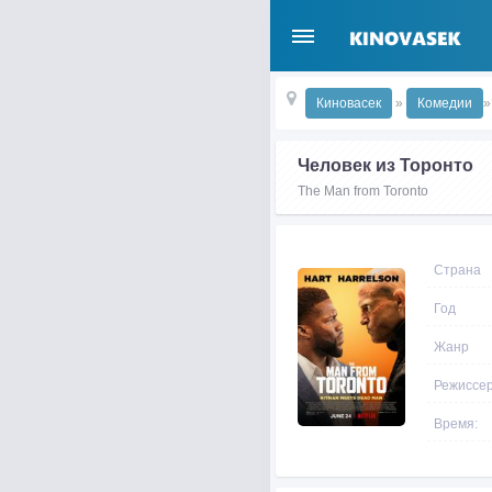
Киновасек
»
Комедии
»
Человек из Торонто
The Man from Toronto
Страна
Год
Жанр
Режиссе
Время: