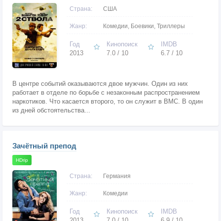
Страна:
США
Жанр:
Комедии, Боевики, Триллеры
Год
Кинопоиск
IMDB
2013
7.0 / 10
6.7 / 10
В центре событий оказываются двое мужчин. Один из них
работает в отделе по борьбе с незаконным распространением
наркотиков. Что касается второго, то он служит в ВМС. В один
из дней обстоятельства...
Зачётный препод
HDrip
Страна:
Германия
Жанр:
Комедии
Год
Кинопоиск
IMDB
2013
7.0 / 10
6.9 / 10