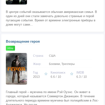
В центре событий оказывается обычная американская семья. В
один из дней они стали замечать довольно странные и порой
пугающие события. Время от времени электронные приборы в
доме могут сами...
Возвращение героя
HDrip
Страна:
США
Жанр:
Боевики, Триллеры
Год
Кинопоиск
IMDB
2013
6.6 / 10
6.3 / 10
Главный герой – мужчина по имени Рэй Оуэнс. Он живет в
городе, который называется Соммертон Джанкшен. В течение
длительного периода времени мужчина был полицейским в Лос-
Анджелесе. Но после...