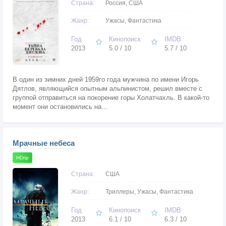
Страна:
Россия, США
Жанр:
Ужасы, Фантастика
Год
Кинопоиск
IMDB
2013
5.0 / 10
5.7 / 10
В один из зимних дней 1959го года мужчина по имени Игорь
Дятлов, являющийся опытным альпинистом, решил вместе с
группой отправиться на покорение горы Холатчахль. В какой-то
момент они остановились на...
Мрачные небеса
HDrip
Страна:
США
Жанр:
Триллеры, Ужасы, Фантастика
Год
Кинопоиск
IMDB
2013
6.1 / 10
6.3 / 10