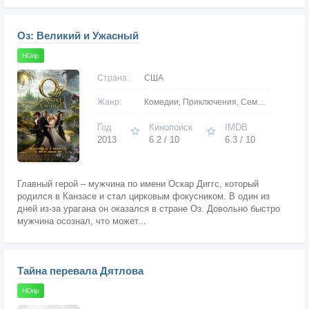
Оз: Великий и Ужасный
HDrip
Страна:
США
Жанр:
Комедии, Приключения, Семейные, Фэнтези
Год
Кинопоиск
IMDB
2013
6.2 / 10
6.3 / 10
Главный герой – мужчина по имени Оскар Диггс, который
родился в Канзасе и стал цирковым фокусником. В один из
дней из-за урагана он оказался в стране Оз. Довольно быстро
мужчина осознал, что может...
Тайна перевала Дятлова
HDrip