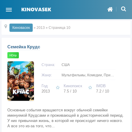
Киновасек
» 2013 » Страница 10
Семейка Крудс
HDrip
Страна:
США
Жанр:
Мультфильмы, Комедии, Приключения, Семейные, Боевики, Фэнтези
Год
Кинопоиск
IMDB
2013
7.5 / 10
7.2 / 10
Основные события вращаются вокруг обычной семейки
именуемой Крудсами и проживающей в доисторический период.
У них привычная жизнь, в которой не происходит ничего нового.
А все это из-за того, что...