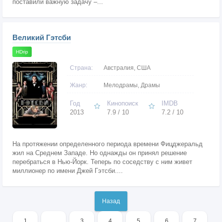
поставили важную задачу –...
Великий Гэтсби
HDrip
Страна:
Австралия, США
Жанр:
Мелодрамы, Драмы
Год
Кинопоиск
IMDB
2013
7.9 / 10
7.2 / 10
На протяжении определенного периода времени Фицджеральд
жил на Среднем Западе. Но однажды он принял решение
перебраться в Нью-Йорк. Теперь по соседству с ним живет
миллионер по имени Джей Гэтсби....
Назад
1
...
3
4
5
6
7